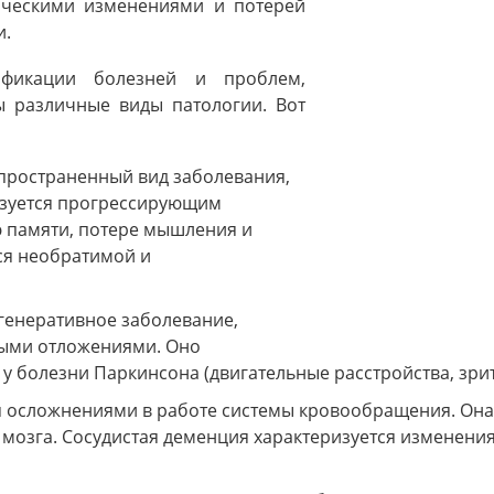
нческими изменениями и потерей
и.
ификации болезней и проблем,
ы различные виды патологии. Вот
пространенный вид заболевания,
изуется прогрессирующим
ю памяти, потере мышления и
ся необратимой и
генеративное заболевание,
ыми отложениями. Оно
у болезни Паркинсона (двигательные расстройства, зр
 осложнениями в работе системы кровообращения. Она 
 мозга. Сосудистая деменция характеризуется изменени