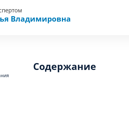
кспертом
фья Владимировна
Содержание
ания